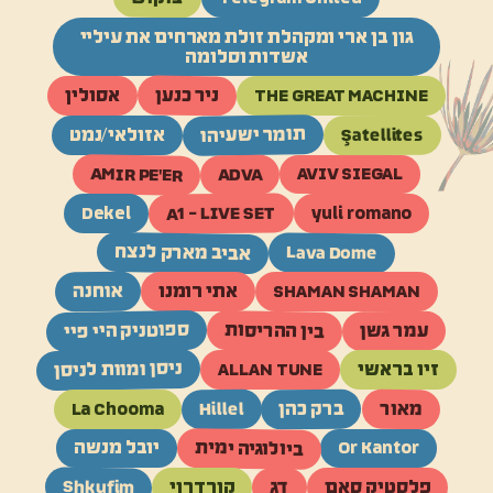
גון בן ארי ומקהלת זולת מארחים את עיליי
אשדות וסלומה
ניר כנען
THE GREAT MACHINE
אסולין
תומר ישעיהו
Şatellites
אזולאי/נמט
AMIR PE'ER
ADVA
AVIV SIEGAL
A1 - LIVE SET
Dekel
yuli romano
אביב מארק לנצח
Lava Dome
אוחנה
SHAMAN SHAMAN
אתי רומנו
ספוטניק היי פיי
בין ההריסות
עמר גשן
ניסן ומוות לניסן
זיו בראשי
ALLAN TUNE
Hillel
ברק כהן
מאור
La Chooma
ביולוגיה ימית
Or Kantor
יובל מנשה
Shkufim
דג
פלסטיק סאם
קורדרוי