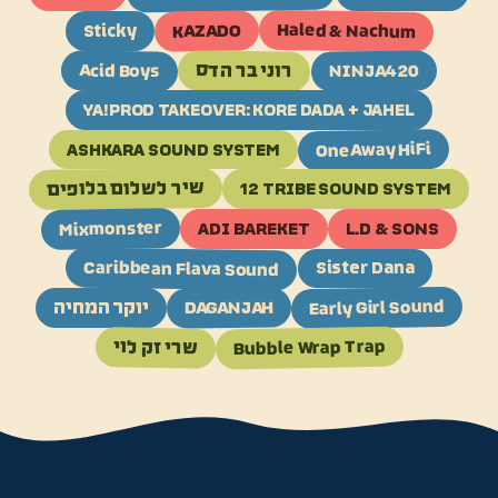
Haled & Nachum
KAZADO
Sticky
Acid Boys
רוני בר הדס
NINJA420
YA!PROD TAKEOVER: KORE DADA + JAHEL
OneAway HiFi
ASHKARA SOUND SYSTEM
שיר לשלום בלופים
12 TRIBE SOUND SYSTEM
Mixmonster
ADI BAREKET
L.D & SONS
Caribbean Flava Sound
Sister Dana
Early Girl Sound
DAGANJAH
יוקר המחיה
Bubble Wrap Trap
שרי זק לוי