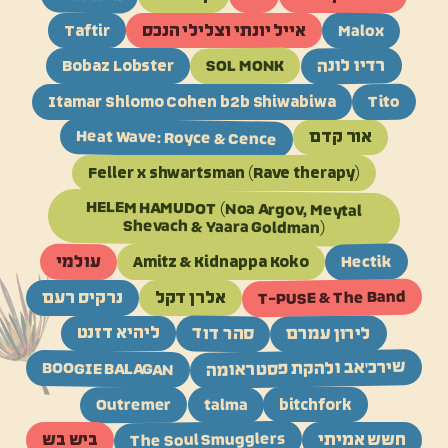
Malox
אייל יונתי וצלילי הנכס
Taftir
רדיו לונה
SOL MONK
Bobaz Lobster
Tito
Itamar Shlomo Cohen b2b Shiwabiwa
Heat Wave: Royce & Cence
אור קדם
Feller x shwartsman (Rave therapy)
HELEM HAMUDOT (Noa Argov, Meytal
Shevach & Yaara Goldman)
Hectik
עולמי
Amitz & Kidnappa Koko
T-PUSE & The Band
אלרן דקל
נרקיס רעם
סהר דוד
לירון עמרם
ליהיא דזנט
שירכ'אב ולהקת פסטראומה
BOOGIE BALAGAN
Outremer
talma
bitchfork
The Soul Smugglers
חשש אמיתי
ביש בש