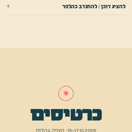
+
להציג דוכן / להתנדב כהלפר
✱
כרטיסים
15-17.10.2026
·
מצפה גבולות