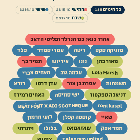
כל הימים
חמישי
15.10
שישי
16.10
62
28
115
שבת
17.10
25
אהוד בנאי, בנו הנדלר ופליטי הדאב
ריטה
פלד
מוניקה סקס
עמרי סמדר
מאור כהן
תמיר בר
נונו
אידיוט!
האחים צברי
Lola Marsh
עלמה גוב
עדן דרסו
אפרת בן צור
השמחות
דודא
ישי סוויסה
דניאלה ספקטור
האחים רמירז
BĘÃTFÓØT X ADI SCOTHEQUE
roni kaspi
רועי חרמון
שאיי
קוסטה קפלן
תמר אפק
בלולו
ויתרתי
שאזאמאט
צוקוש
Telegram United