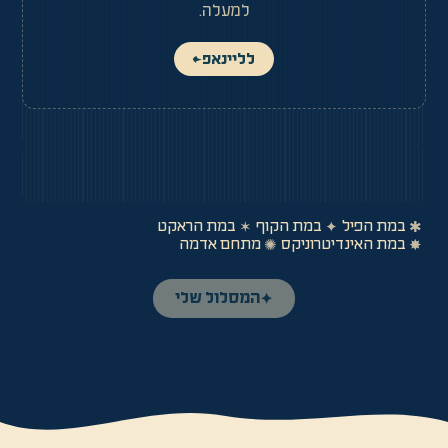
למעלה.
לליינאפ
←
במת הפיל
במת הקוף
במת הראקט
✶
✦
✱
במת האינדיטרוניקס
מתחם אדמה
✺
✸
המסלול שלי
✦