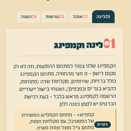
04
03
02
01
לינה
אוכל
נגישות
הגעה
01
לינה וקמפינג
הקמפינג שלנו צמוד למתחם ההופעות, וזה לא רק
מקום לישון - זו חצי מהחוויה. מתחם הקמפינג
כולל ברזיות, שירותים, מקלחות שדה (פתוחות,
להביא בגד ים וכפכפים), ושטחי בישול ייעודיים.
הרשמה לקמפינג מראש בלבד - בעת רכישת
הכרטיס יש לסמן כוונה ללון.
קמפינג+ - מתחם הקמפינג המשודרג
של הפסטיבל, עם מקלחות חמות,
בקרוב
מתחם צ׳יל מוצל וצוות מארח.