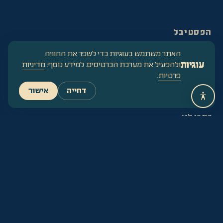
הפסטיבל
ליינאפ
האתר משתמש בעוגיות כדי לשפר את החוויה
לו"ז
עוגיות
ולהפעיל את מערכת הכרטיסים. למידע נוסף:
מדיניות
מפה
פרטיות
.
מידע
דחייה
אישור
קשר
כתבו לנו
הסעות
שאלות נפוצות
הצהרת נגישות
מדיניות פרטיות
מדיניות ביטולים
עקבו
Instagram
Facebook